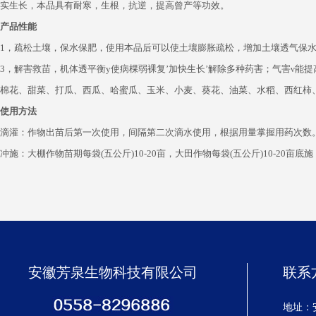
实生长，本品具有耐寒，生根，抗逆，提高曾产等功效。
产品性能
1，疏松土壤，保水保肥，使用本品后可以使土壤膨胀疏松，增加土壤透气保水
3，解害救苗，机体透平衡y使病棵弱裸复’加快生长’解除多种药害；气害ν能
棉花、甜菜、打瓜、西瓜、哈蜜瓜、玉米、小麦、葵花、油菜、水稻、西红柿
使用方法
滴灌：作物出苗后第一次使用，间隔第二次滴水使用，根据用量掌握用药次数。早
冲施：大棚作物苗期每袋(五公斤)10-20亩，大田作物每袋(五公斤)10-20亩底施：
安徽芳泉生物科技有限公司
联系
地址：