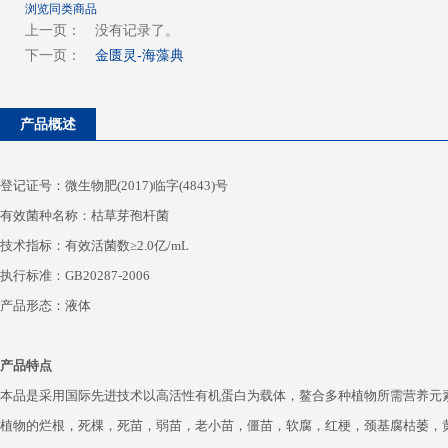
浏览同类商品
上一页：
没有记录了。
下一页：
金匮灵-海藻典
产品概述
登记证号：微生物肥(2017)临字(4843)号
有效菌种名称：枯草芽孢杆菌
技术指标：有效活菌数≥2.0亿/mL
执行标准：GB20287-2006
产品形态：液体
产品特点
本品是采用国际先进技术以高活性有机蛋白为载体，鳌合多种植物所需营养元
植物的烂根，死棵，死苗，弱苗，老小苗，僵苗，软腐，红梗，颈基腐枯萎，